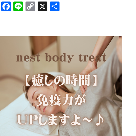
Facebook
Line
Copy
X
共
Link
有