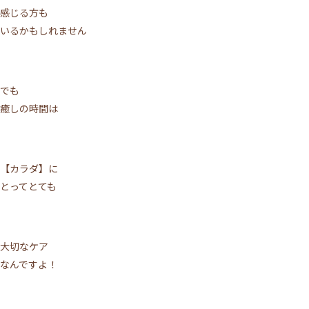
感じる方も
いるかもしれません
でも
癒しの時間は
施術について
【カラダ】に
サロンについて
とってとても
メニュー
ご利用の流れ
大切なケア
なんですよ！
トップページ
VOICE
MEDIA