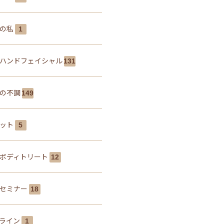
しの私
1
ハンドフェイシャル
131
の不調
149
エット
5
ボディトリート
12
セミナー
18
ライン
1