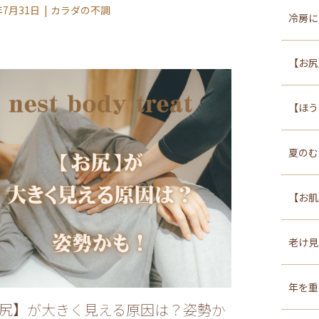
年7月31日
カラダの不調
冷房に
【お尻
【ほう
夏のむ
【お肌
老け見
年を重
尻】が大きく見える原因は？姿勢か