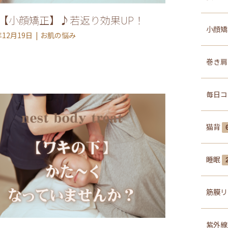
st【小顔矯正】♪若返り効果UP！
小顔
年12月19日
お肌の悩み
巻き
毎日コ
猫背
睡眠
筋膜リ
紫外