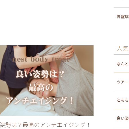
骨盤
人気
なんと
ツアー
ともち
良い姿
姿勢は？最高のアンチエイジング！