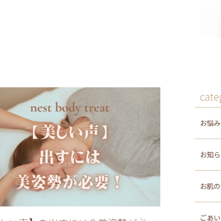
cate
お悩
お知
お肌
ごあ