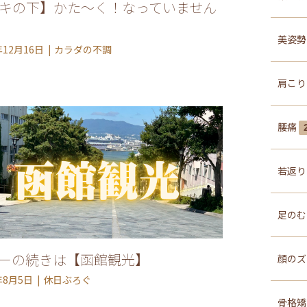
キの下】かた～く！なっていません
美姿
年12月16日
カラダの不調
肩こ
電話予約
070-8935-0492
腰痛
WEB予約する
若返
Y
足の
ーの続きは【函館観光】
顔の
年8月5日
休日ぶろぐ
骨格