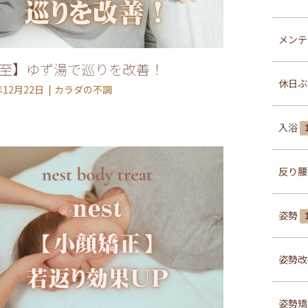
メンテ
至】ゆず湯で巡りを改善！
休日
年12月22日
カラダの不調
入浴
反り
姿勢
姿勢
姿勢