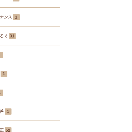
ナンス
1
ぶろぐ
31
1
腰
1
1
改善
1
矯正
52