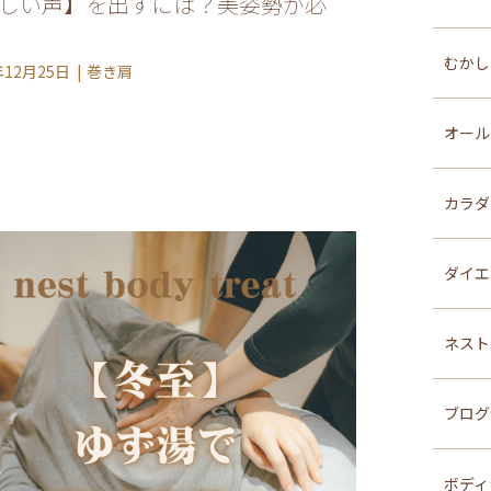
しい声】を出すには？美姿勢が必
むか
年12月25日
巻き肩
オール
カラダ
ダイ
ネスト
ブログ
ボディ