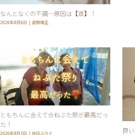
なんとなくの不調…原因は【首】！
2026年8月6日
姿勢矯正
ともちんに会えて☆ねぶた祭が最高だっ
た！
良い
2026年8月3日
休日ぶろぐ