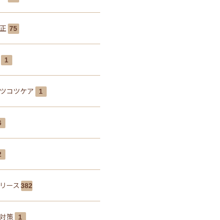
矯正
75
肩
1
ツコツケア
1
6
2
リース
382
線対策
1