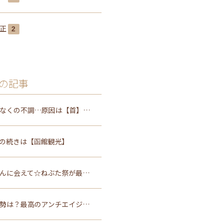
矯正
2
の記事
なくの不調…原因は【首】…
の続きは【函館観光】
んに会えて☆ねぶた祭が最…
勢は？最高のアンチエイジ…