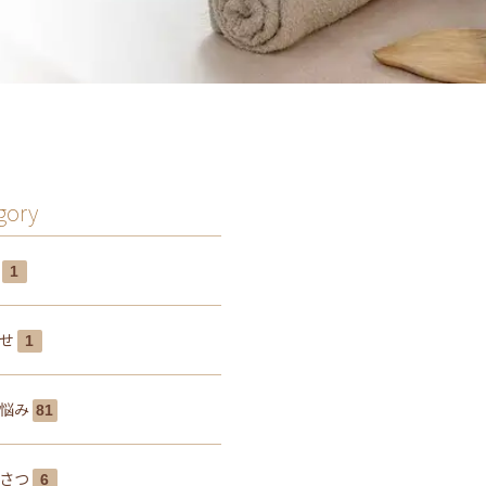
gory
み
1
らせ
1
の悩み
81
いさつ
6