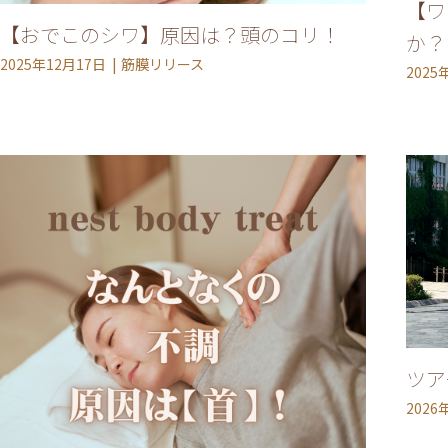
トップページ
【ワ
【おでこのシワ】原因は？頭のコリ！
か？
2025年12月17日
筋膜リリース
2025
VOICE
MEDIA
ACCESS
TOPICS
BLOG
MIKIMOTO
BRIDAL
PRIVACY POLIC
ツア
2026