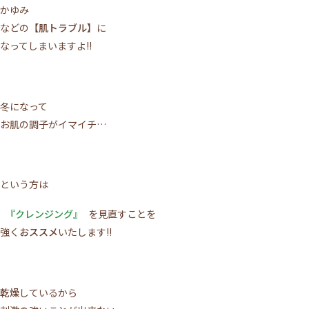
かゆみ
などの
【肌トラブル】
に
なってしまいますよ!!
冬になって
お肌の調子がイマイチ…
施術について
サロンについて
という方は
メニュー
『クレンジング』
を見直すことを
強く
おススメ
いたします!!
ご利用の流れ
トップページ
乾燥
しているから
VOICE
MEDIA