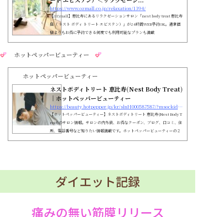
https://www.ozmall.co.jp/relaxation/1394/
【OZmall】恵比寿にあるリラクゼーションサロン「nest body treat 恵比寿
店（ ネスト ボディ トリート エビステン）」が24時間WEB予約OK。通常価
格よりもお得に予約できる何度でも利用可能なプランも満載
ホットペッパービューティー
ホットペッパービューティー
ネストボディトリート 恵比寿(Nest Body Treat)
｜ホットペッパービューティー
https://beauty.hotpepper.jp/kr/slnH000587587/?msockid=0af1893400d06e02385e9c7e01d56f3d
【ホットペッパービューティー】ネストボディトリート 恵比寿(Nest Body T
reat)のサロン情報。サロンの内外装、お得なクーポン、ブログ、口コミ、住
所、電話番号など知りたい情報満載です。ホットペッパービューティーの２
４時間いつでもOKなネット予約を活用しよう！
ダイエット記録
痛みの無い筋膜リリース