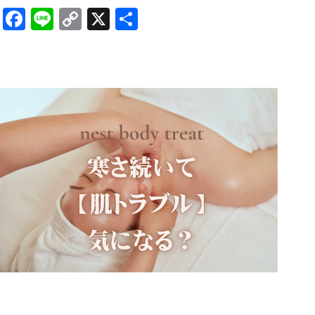
Facebook
Line
Copy
X
共
Link
有