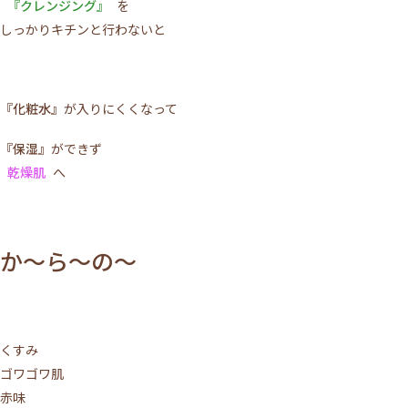
『クレンジング』
を
しっかりキチンと行わないと
『化粧水』
が入りにくくなって
『保湿』
ができず
乾燥肌
へ
か～ら～の～
くすみ
ゴワゴワ肌
赤味