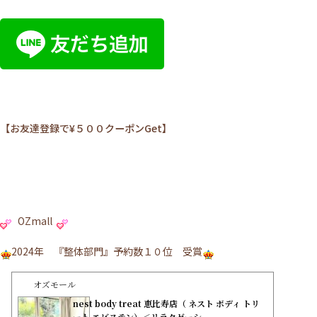
【お友達登録で¥５００クーポンGet】
OZmall
2024年 『整体部門』予約数１０位 受賞
オズモール
nest body treat 恵比寿店（ ネスト ボディ トリ
ート エビステン）＜リラクゼーシ...