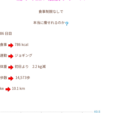
食事制限なしで
本当に痩せれるのか
86 日目
食事
786 kcal
運動
ジョギング
体重
初日より 2.2 kg減
歩数
14,573歩
㎞
10.1 km