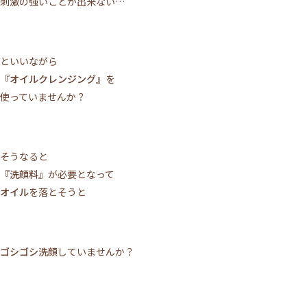
刺激の強いことが出来ない…
ACCESS
TOPICS
BLOG
MIKIMOTO
BRIDAL
PRIVACY POLICY
といいながら
『オイルクレンジング』
を
使っていませんか？
WEB予約する
そうなると
電話予約
『洗顔料』
が必要となって
オイル
を落とそうと
ゴシゴシ洗顔
していませんか？