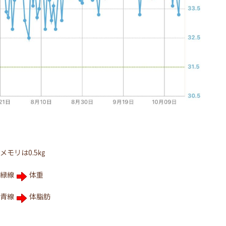
メモリは0.5㎏
緑線
体重
青線
体脂肪