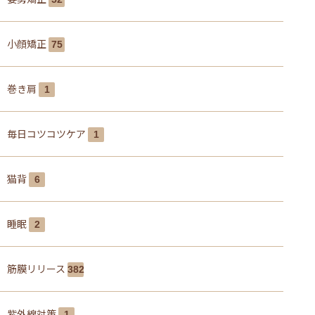
小顔矯正
75
巻き肩
1
毎日コツコツケア
1
猫背
6
睡眠
2
筋膜リリース
382
紫外線対策
1