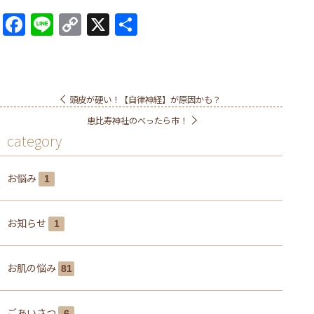
Facebook
Line
Copy
X
共
Link
有
頭皮が硬い！【自律神経】が原因かも？
恵比寿神社のべったら市！
category
お悩み
1
お知らせ
1
お肌の悩み
81
ごあいさつ
6