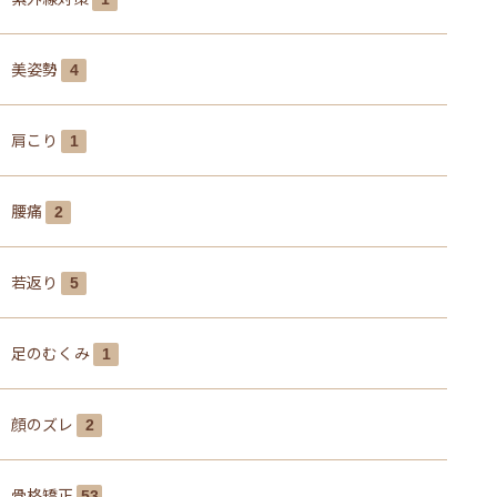
美姿勢
4
肩こり
1
腰痛
2
若返り
5
足のむくみ
1
顔のズレ
2
骨格矯正
53