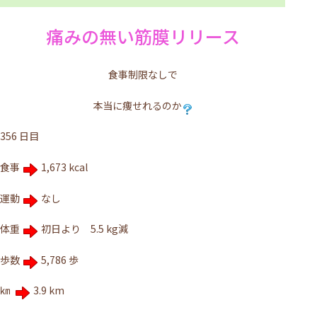
痛みの無い筋膜リリース
食事制限なしで
本当に痩せれるのか
356 日目
食事
1,673 kcal
運動
なし
体重
初日より 5.5 kg減
歩数
5,786 歩
㎞
3.9 km