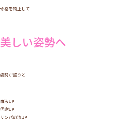
骨格を矯正して
美しい姿勢へ
施術について
姿勢が整うと
サロンについて
メニュー
血液UP
ご利用の流れ
代謝UP
リンパの流UP
トップページ
VOICE
MEDIA