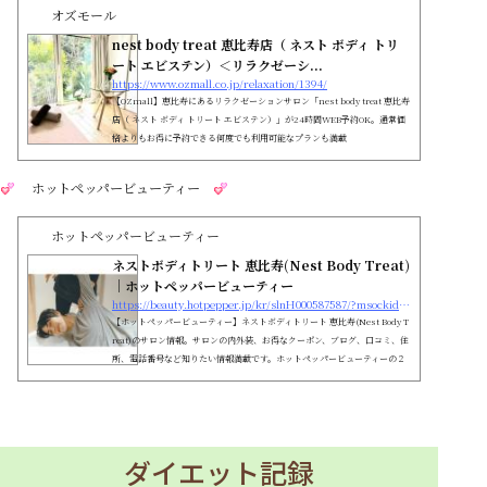
オズモール
nest body treat 恵比寿店（ ネスト ボディ トリ
ート エビステン）＜リラクゼーシ...
https://www.ozmall.co.jp/relaxation/1394/
【OZmall】恵比寿にあるリラクゼーションサロン「nest body treat 恵比寿
店（ ネスト ボディ トリート エビステン）」が24時間WEB予約OK。通常価
格よりもお得に予約できる何度でも利用可能なプランも満載
ホットペッパービューティー
ホットペッパービューティー
ネストボディトリート 恵比寿(Nest Body Treat)
｜ホットペッパービューティー
https://beauty.hotpepper.jp/kr/slnH000587587/?msockid=0af1893400d06e02385e9c7e01d56f3d
【ホットペッパービューティー】ネストボディトリート 恵比寿(Nest Body T
reat)のサロン情報。サロンの内外装、お得なクーポン、ブログ、口コミ、住
所、電話番号など知りたい情報満載です。ホットペッパービューティーの２
４時間いつでもOKなネット予約を活用しよう！
ダイエット記録