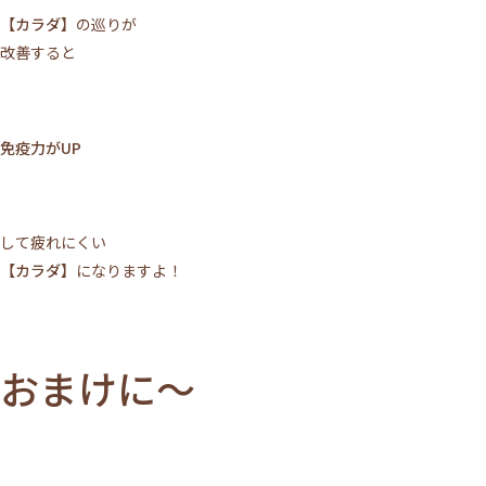
【カラダ】
の巡りが
ACCESS
TOPICS
改善すると
BLOG
MIKIMOTO
BRIDAL
PRIVACY POLICY
免疫力がUP
WEB予約する
して疲れにくい
電話予約
【カラダ】
になりますよ！
おまけに～