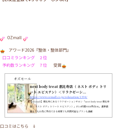
OZmall
アワード2026『整体・整体部門』
口コミランキング 2 位
予約数ランキング 7 位
受賞
オズモール
nest body treat 恵比寿店（ ネスト ボディ トリ
ート エビステン）＜リラクゼーシ...
https://www.ozmall.co.jp/relaxation/1394/
【OZmall】恵比寿にあるリラクゼーションサロン「nest body treat 恵比寿
店（ ネスト ボディ トリート エビステン）」が24時間WEB予約OK。通常価
格よりもお得に予約できる何度でも利用可能なプランも満載
口コミはこちら
⇓