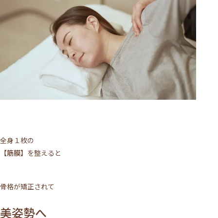
施術について
サロンについて
全身１枚の
メニュー
【筋膜】
を整えると
ご利用の流れ
骨格が矯正されて
トップページ
美姿勢へ
VOICE
MEDIA