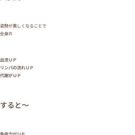
ACCESS
TOPICS
BLOG
MIKIMOTO
姿勢が美しくなることで
BRIDAL
PRIVACY POLICY
全身の
WEB予約する
血流ＵＰ
リンパの流れＵＰ
電話予約
代謝がＵＰ
すると～
免疫力がＵＰ