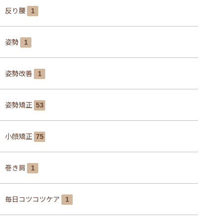
反り腰
1
姿勢
1
姿勢改善
1
姿勢矯正
53
小顔矯正
75
巻き肩
1
毎日コツコツケア
1