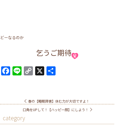
どーなるのか
乞うご期待
Facebook
Line
Copy
X
共
Link
有
春の【睡眠障害】休む力が大切ですよ！
口角をUPして！【ハッピー顔】にしよう！
category