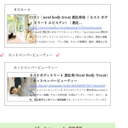
オズモール
口コミ｜nest body treat 恵比寿店（ ネスト ボデ
ィ トリート エビステン）｜恵比...
https://www.ozmall.co.jp/relaxation/1394/review.aspx
【OZmall】恵比寿にあるリラクゼーションサロン「nest body treat 恵比寿
店（ ネスト ボディ トリート エビステン）」の口コミをご紹介。実際に体験
したリアルな口コミから、プラン内容、サロンの雰囲気、施術、接客など気
になるポイントをチェック
ホットペッパービューティー
ホットペッパービューティー
ネストボディトリート 恵比寿(Nest Body Treat)
｜ホットペッパービューティー
https://beauty.hotpepper.jp/kr/slnH000587587/?msockid=0af1893400d06e02385e9c7e01d56f3d
【ホットペッパービューティー】ネストボディトリート 恵比寿(Nest Body T
reat)のサロン情報。サロンの内外装、お得なクーポン、ブログ、口コミ、住
所、電話番号など知りたい情報満載です。ホットペッパービューティーの２
４時間いつでもOKなネット予約を活用しよう！