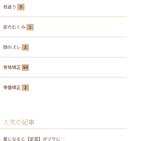
若返り
5
足のむくみ
1
顔のズレ
2
骨格矯正
54
骨盤矯正
2
人気の記事
夏になると【足首】がゾウに…