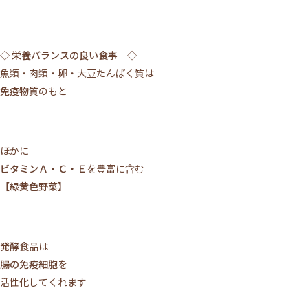
◇ 栄養バランスの良い食事 ◇
魚類・肉類・卵・大豆たんぱく質は
免疫物質
のもと
ほかに
ビタミンＡ・Ｃ・Ｅ
を豊富に含む
【緑黄色野菜】
発酵食品
は
腸の免疫細胞
を
活性化してくれます