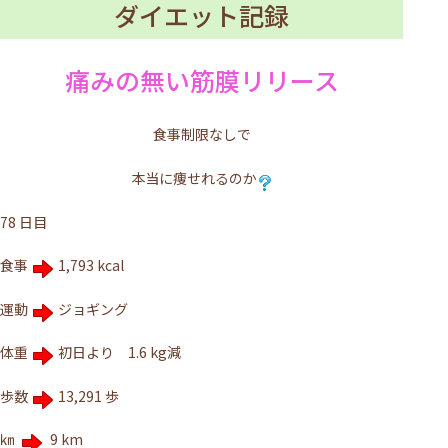
ダイエット記録
痛みの無い筋膜リリース
食事制限なしで
本当に痩せれるのか
78 日目
食事
1,793 kcal
運動
ジョギング
体重
初日より 1.6 kg減
歩数
13,291 歩
㎞
9 km