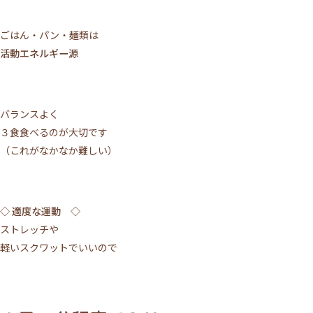
ごはん・パン・麺類は
活動エネルギー源
バランスよく
３食食べるのが大切です
施術について
（これがなかなか難しい）
サロンについて
メニュー
◇ 適度な運動 ◇
ストレッチや
ご利用の流れ
軽いスクワットでいいので
トップページ
VOICE
MEDIA