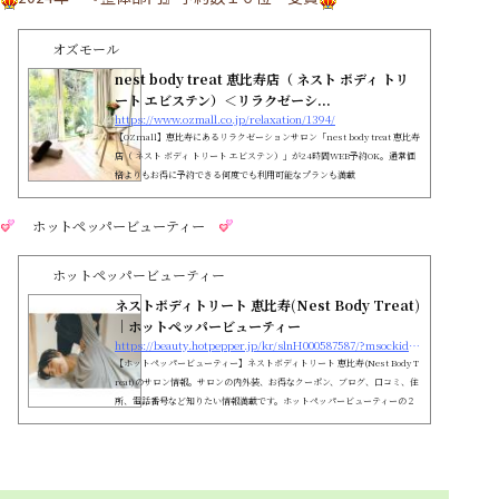
オズモール
nest body treat 恵比寿店（ ネスト ボディ トリ
ート エビステン）＜リラクゼーシ...
https://www.ozmall.co.jp/relaxation/1394/
【OZmall】恵比寿にあるリラクゼーションサロン「nest body treat 恵比寿
店（ ネスト ボディ トリート エビステン）」が24時間WEB予約OK。通常価
格よりもお得に予約できる何度でも利用可能なプランも満載
ホットペッパービューティー
ホットペッパービューティー
ネストボディトリート 恵比寿(Nest Body Treat)
｜ホットペッパービューティー
https://beauty.hotpepper.jp/kr/slnH000587587/?msockid=0af1893400d06e02385e9c7e01d56f3d
【ホットペッパービューティー】ネストボディトリート 恵比寿(Nest Body T
reat)のサロン情報。サロンの内外装、お得なクーポン、ブログ、口コミ、住
所、電話番号など知りたい情報満載です。ホットペッパービューティーの２
４時間いつでもOKなネット予約を活用しよう！