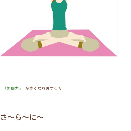
『免疫力』
が高くなります☆彡
さ～ら～に～