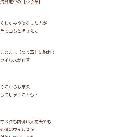
満員電車の
【つり革】
くしゃみや咳をした人が
手で口もと押さえて
このまま
【つり革】
に触れて
ウイルス
が付着
そこからも感染
してしまうことも…
マスクも内側は大丈夫でも
外側は
ウイルス
が