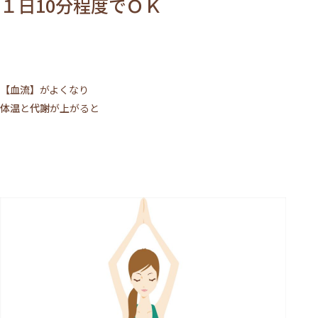
１日10分程度でＯＫ
ACCESS
TOPICS
BLOG
MIKIMOTO
BRIDAL
PRIVACY POLICY
【血流】
がよくなり
体温
と
代謝
が上がると
WEB予約する
電話予約