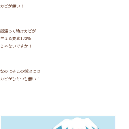
カビが無い！
銭湯って絶対カビが
生える要素120％
じゃないですか！
施術について
なのにそこの銭湯には
サロンについて
カビがひとつも無い！
メニュー
ご利用の流れ
トップページ
VOICE
MEDIA