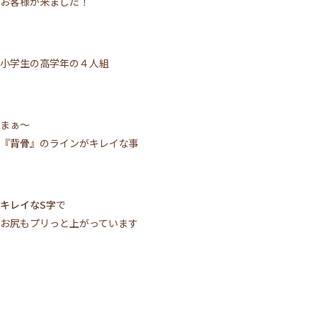
お客様が来ました！
小学生の高学年の４人組
まぁ～
『背骨』
のラインがキレイな事
キレイなS字
で
お尻もプリっと上がっています