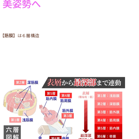
美姿勢へ
【筋膜】
は６層構造