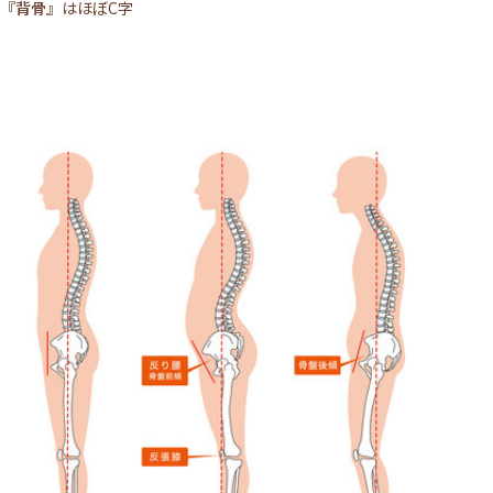
『背骨』
はほぼC字