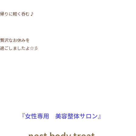
帰りに軽く呑む♪
贅沢なお休みを
過ごしましたよ☆彡
『女性専用 美容整体サロン』
nest body treat