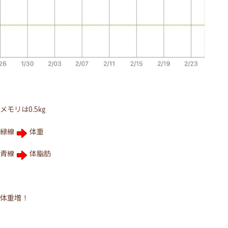
メモリは0.5㎏
緑線
体重
青線
体脂肪
体重増！