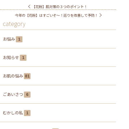
【花粉】肌対策の３つのポイント！
今年の【花粉】はすごいぞ～！巡りを改善して予防！
category
お悩み
1
お知らせ
1
お肌の悩み
81
ごあいさつ
6
むかしの私
1