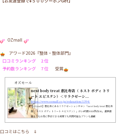
【お友達登録で¥５００クーポンGet】
OZmall
アワード2026『整体・整体部門』
口コミランキング 2 位
予約数ランキング 7 位
受賞
オズモール
nest body treat 恵比寿店（ ネスト ボディ トリ
ート エビステン）＜リラクゼーシ...
https://www.ozmall.co.jp/relaxation/1394/
【OZmall】恵比寿にあるリラクゼーションサロン「nest body treat 恵比寿
店（ ネスト ボディ トリート エビステン）」が24時間WEB予約OK。通常価
格よりもお得に予約できる何度でも利用可能なプランも満載
口コミはこちら
⇓