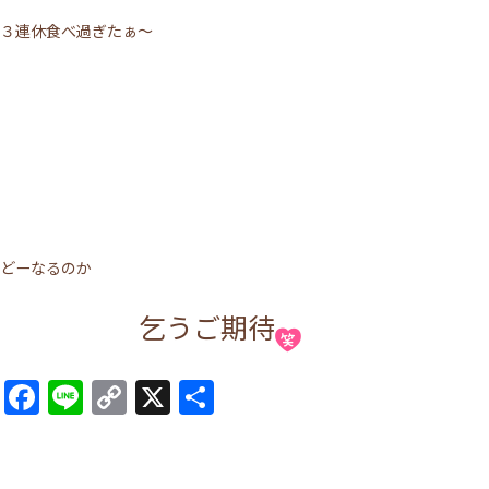
３連休食べ過ぎたぁ～
どーなるのか
乞うご期待
Facebook
Line
Copy
X
共
Link
有