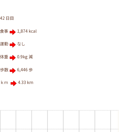
42 日目
食事
1,874 kcal
運動
なし
体重
0.9kg 減
歩数
6,446 歩
ｋｍ
4.33 km