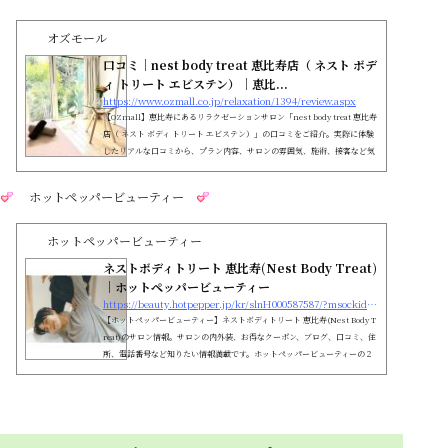
オズモール
口コミ｜nest body treat 恵比寿店（ ネスト ボデ
ィ トリート エビステン）｜恵比...
https://www.ozmall.co.jp/relaxation/1394/review.aspx
【OZmall】恵比寿にあるリラクゼーションサロン「nest body treat 恵比寿
店（ ネスト ボディ トリート エビステン）」の口コミをご紹介。実際に体験
したリアルな口コミから、プラン内容、サロンの雰囲気、施術、接客など気
になるポイントをチェック
ホットペッパービューティー
ホットペッパービューティー
ネストボディトリート 恵比寿(Nest Body Treat)
｜ホットペッパービューティー
https://beauty.hotpepper.jp/kr/slnH000587587/?msockid=0af1893400d06e02385e9c7e01d56f3d
【ホットペッパービューティー】ネストボディトリート 恵比寿(Nest Body T
reat)のサロン情報。サロンの内外装、お得なクーポン、ブログ、口コミ、住
所、電話番号など知りたい情報満載です。ホットペッパービューティーの２
４時間いつでもOKなネット予約を活用しよう！