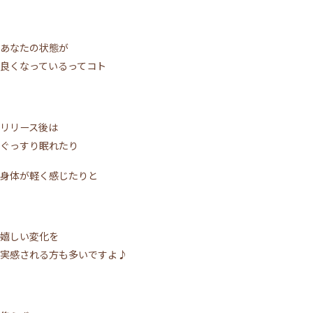
あなたの状態が
良くなっているってコト
リリース後は
施術について
ぐっすり眠れたり
サロンについて
身体が軽く感じたりと
メニュー
嬉しい変化を
ご利用の流れ
実感される方も多いですよ♪
トップページ
VOICE
MEDIA