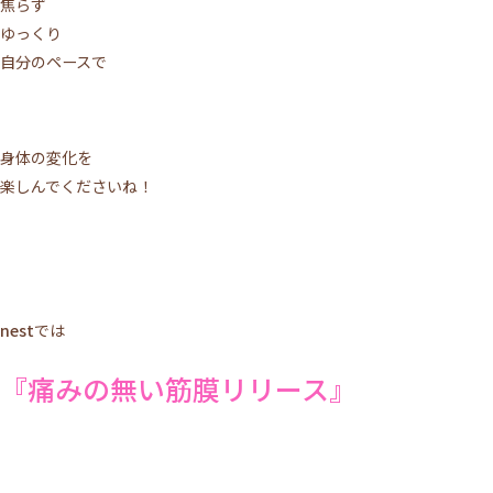
焦らず
ACCESS
TOPICS
ゆっくり
BLOG
MIKIMOTO
自分のペースで
BRIDAL
PRIVACY POLICY
身体の変化を
楽しんでくださいね！
WEB予約する
電話予約
nest
では
『痛みの無い筋膜リリース』