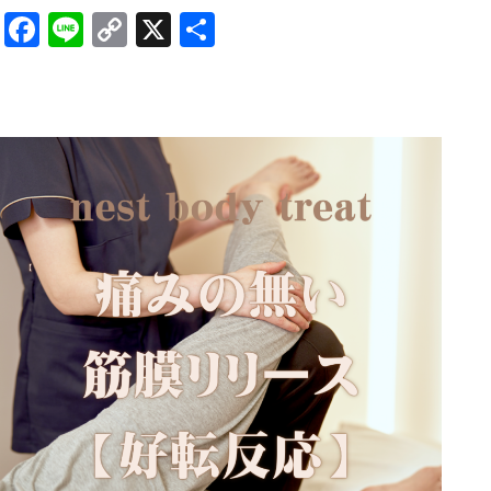
Facebook
Line
Copy
X
共
Link
有