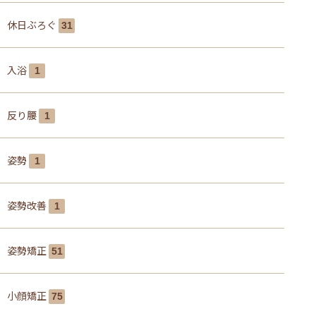
休日ぶろぐ
31
入浴
1
反り腰
1
姿勢
1
姿勢改善
1
姿勢矯正
51
小顔矯正
75