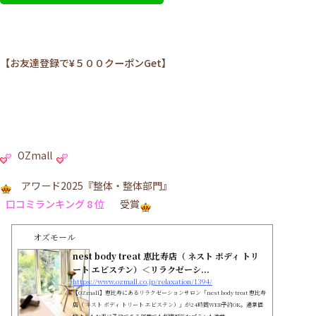
【お友達登録で¥５００クーポンGet】
OZmall
アワード2025『整体・整体部門』
口コミランキング 8 位
受賞
オズモール
nest body treat 恵比寿店（ ネスト ボディ トリ
ート エビステン）＜リラクゼーシ...
https://www.ozmall.co.jp/relaxation/1394/
【OZmall】恵比寿にあるリラクゼーションサロン「nest body treat 恵比寿
店（ ネスト ボディ トリート エビステン）」が24時間WEB予約OK。通常価