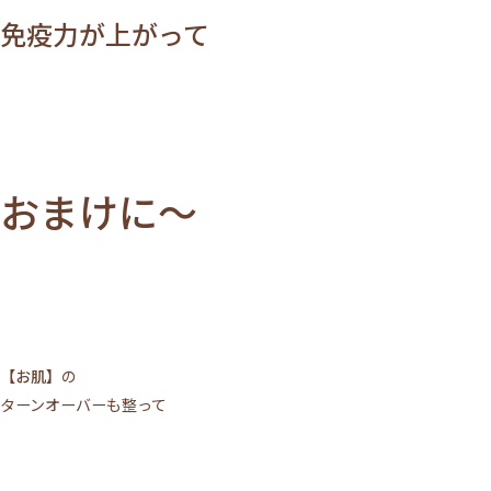
免疫力が上がって
おまけに～
施術について
サロンについて
メニュー
【お肌】
の
ご利用の流れ
ターンオーバーも整って
トップページ
VOICE
MEDIA