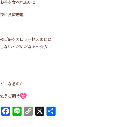
お昼を食べれ無いと
夜に食欲増進！
夜ご飯をカロリー控えめ目に
しないとだめだなぁ～☆彡
どーなるのか
乞うご期待
Facebook
Line
Copy
X
共
Link
有