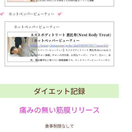
格よりもお得に予約できる何度でも利用可能なプランも満載
ホットペッパービューティー
ホットペッパービューティー
ネストボディトリート 恵比寿(Nest Body Treat)
｜ホットペッパービューティー
https://beauty.hotpepper.jp/kr/slnH000587587/?msockid=0af1893400d06e02385e9c7e01d56f3d
【ホットペッパービューティー】ネストボディトリート 恵比寿(Nest Body T
reat)のサロン情報。サロンの内外装、お得なクーポン、ブログ、口コミ、住
所、電話番号など知りたい情報満載です。ホットペッパービューティーの２
４時間いつでもOKなネット予約を活用しよう！
ダイエット記録
痛みの無い筋膜リリース
食事制限なしで