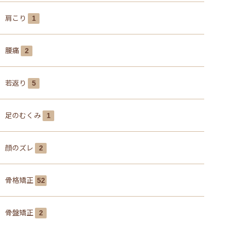
肩こり
1
腰痛
2
若返り
5
足のむくみ
1
顔のズレ
2
骨格矯正
52
骨盤矯正
2