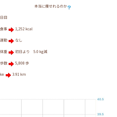
本当に痩せれるのか
日目
食事
1,252 kcal
運動
なし
体重
初日より 5.0 kg減
歩数
5,808 歩
㎞
3.91 km