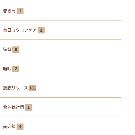
巻き肩
1
毎日コツコツケア
1
猫背
6
睡眠
2
筋膜リリース
381
紫外線対策
1
美姿勢
4