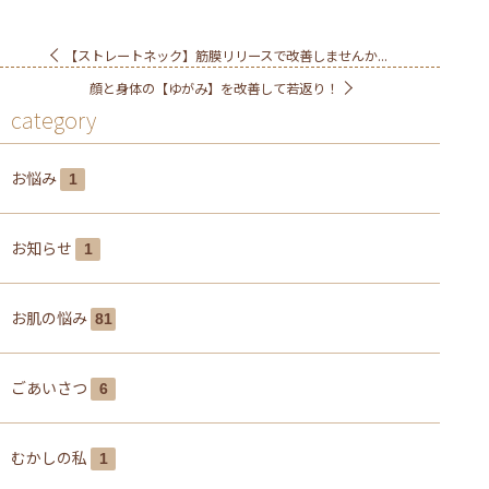
【ストレートネック】筋膜リリースで改善しませんか...
顔と身体の【ゆがみ】を改善して若返り！
category
お悩み
1
お知らせ
1
お肌の悩み
81
ごあいさつ
6
むかしの私
1