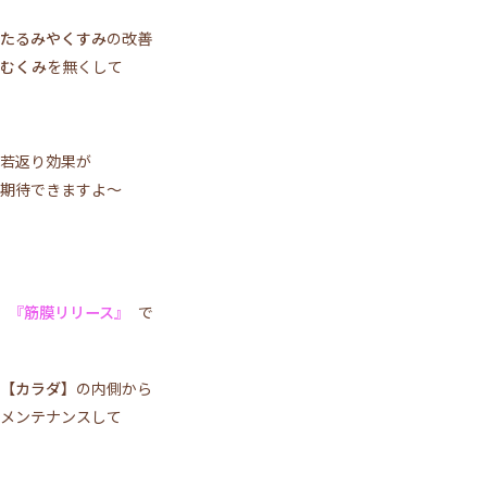
ACCESS
TOPICS
たるみやくすみ
の改善
BLOG
MIKIMOTO
むくみ
を無くして
BRIDAL
PRIVACY POLICY
若返り効果が
期待できますよ～
WEB予約する
電話予約
『筋膜リリース』
で
【カラダ】
の内側から
メンテナンスして