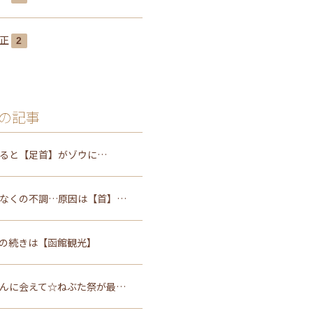
矯正
2
の記事
ると【足首】がゾウに…
なくの不調…原因は【首】…
の続きは【函館観光】
んに会えて☆ねぶた祭が最…