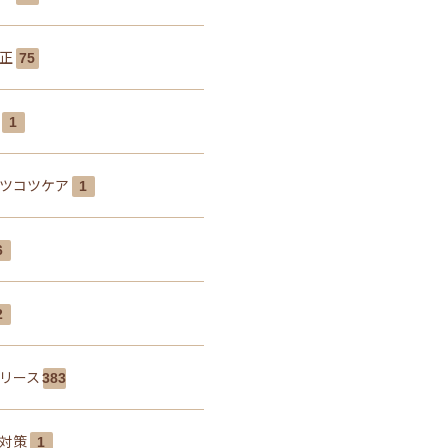
矯正
75
肩
1
ツコツケア
1
6
2
リース
383
線対策
1