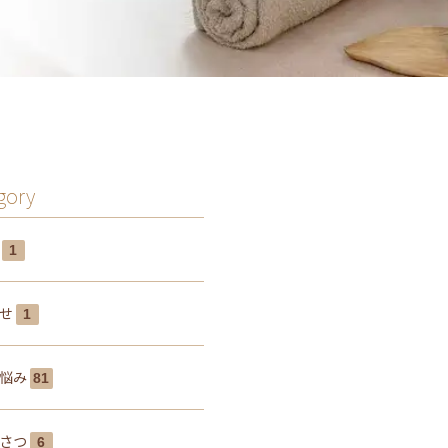
gory
み
1
らせ
1
の悩み
81
いさつ
6