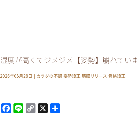
湿度が高くてジメジメ【姿勢】崩れてい
2026年05月28日
|
カラダの不調
姿勢矯正
筋膜リリース
骨格矯正
Facebook
Line
Copy
X
共
Link
有