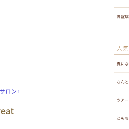
骨盤
人気
夏にな
なんと
サロン』
ツアー
reat
ともち