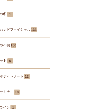
しの私
1
ハンドフェイシャル
131
の不調
150
エット
5
ボディトリート
12
セミナー
18
ライン
1