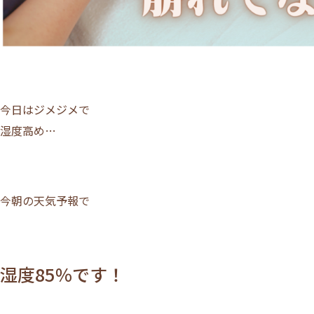
今日はジメジメで
湿度高め…
今朝の天気予報で
湿度85％です！