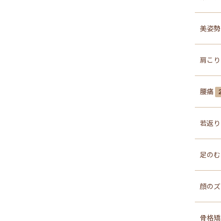
美姿
肩こ
電話予約
070-8935-0492
腰痛
WEB予約する
若返
Y
足の
顔の
骨格