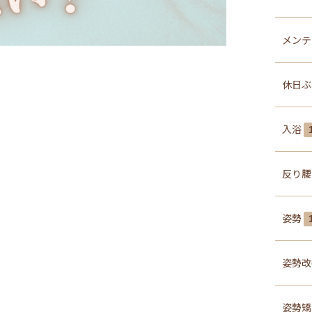
メンテ
休日
入浴
反り
姿勢
姿勢
姿勢