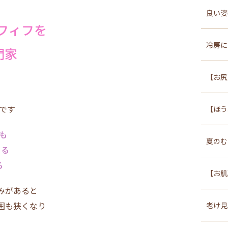
良い姿
フィフを
冷房に
門家
【お尻
です
【ほう
も
夏のむ
きる
る
【お肌
みがあると
囲も狭くなり
老け見