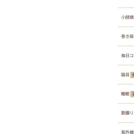
小顔
巻き
毎日コ
猫背
睡眠
筋膜リ
紫外