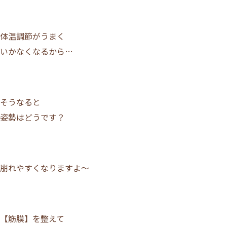
トップページ
体温調節がうまく
いかなくなるから…
VOICE
MEDIA
ACCESS
TOPICS
そうなると
BLOG
MIKIMOTO
姿勢はどうです？
BRIDAL
PRIVACY POLIC
崩れやすくなりますよ～
【筋膜】を整えて