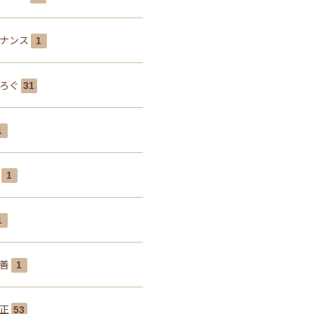
ナンス
1
ぶろぐ
31
1
腰
1
1
改善
1
矯正
53