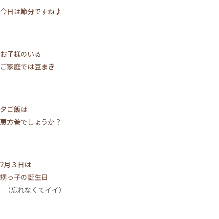
今日は
節分
ですね♪
お子様のいる
ご家庭では
豆まき
夕ご飯は
恵方巻
でしょうか？
2月３日は
甥っ子の誕生日
（忘れなくてイイ）