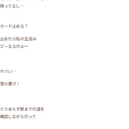
残ってるし…
ACCESS
TOPICS
BLOG
MIKIMOTO
BRIDAL
PRIVACY POLICY
カード止める？
止めたら私の生活は
どーなるのよ～
WEB予約する
電話予約
ヤバい…
落ち着け！
とりあえず駅までの道を
確認しながら行って