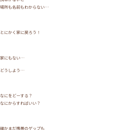
場所も名前もわからない…
とにかく家に戻ろう！
家にもない…
施術について
どうしよう…
サロンについて
メニュー
なにをどーする？
ご利用の流れ
なにからすればいい？
トップページ
VOICE
MEDIA
確かまだ携帯のゲップも