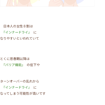
日本人の女性８割は
『インナードライ』
に
なりやすいといわれていて
施術について
とくに思春期以降は
サロンについて
『バリア機能』
の低下や
メニュー
ターンオーバーの乱れから
ご利用の流れ
『インナードライ』
に
なってしまう可能性が高いです
トップページ
VOICE
MEDIA