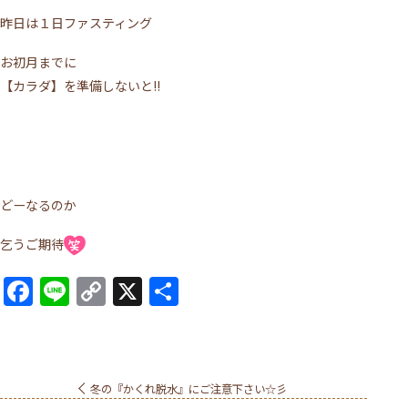
昨日は１日ファスティング
お初月までに
【カラダ】を準備しないと!!
どーなるのか
乞うご期待
Facebook
Line
Copy
X
共
Link
有
冬の『かくれ脱水』にご注意下さい☆彡