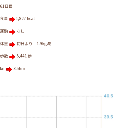
61日目
食事
1,827 kcal
運動
なし
体重
初日より 1.9kg減
歩数
5,441 歩
㎞
3.5km