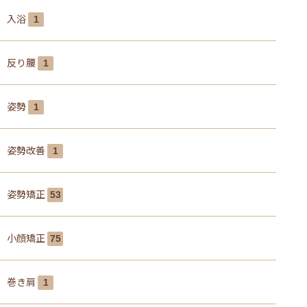
入浴
1
反り腰
1
姿勢
1
姿勢改善
1
姿勢矯正
53
小顔矯正
75
巻き肩
1