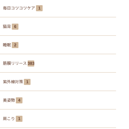
毎日コツコツケア
1
猫背
6
睡眠
2
筋膜リリース
383
紫外線対策
1
美姿勢
4
肩こり
1