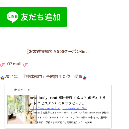
〖お友達登録で￥500クーポンGet』
OZmall
2024年 『整体部門』予約数１０位 受賞
オズモール
nest body treat 恵比寿店（ ネスト ボディ トリ
ート エビステン）＜リラクゼーシ...
https://www.ozmall.co.jp/relaxation/1394/
【OZmall】恵比寿にあるリラクゼーションサロン「nest body treat 恵比寿
店（ ネスト ボディ トリート エビステン）」が24時間WEB予約OK。通常価
格よりもお得に予約できる何度でも利用可能なプランも満載