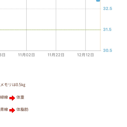
メモリは0.5㎏
緑線
体重
青線
体脂肪