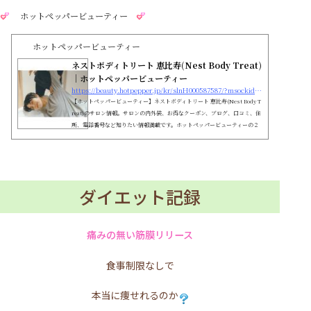
ホットペッパービューティー
ホットペッパービューティー
ネストボディトリート 恵比寿(Nest Body Treat)
｜ホットペッパービューティー
https://beauty.hotpepper.jp/kr/slnH000587587/?msockid=0af1893400d06e02385e9c7e01d56f3d
【ホットペッパービューティー】ネストボディトリート 恵比寿(Nest Body T
reat)のサロン情報。サロンの内外装、お得なクーポン、ブログ、口コミ、住
所、電話番号など知りたい情報満載です。ホットペッパービューティーの２
４時間いつでもOKなネット予約を活用しよう！
ダイエット記録
痛みの無い筋膜リリース
食事制限なしで
本当に痩せれるのか