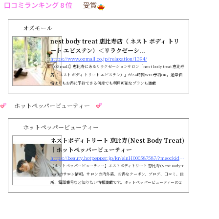
口コミランキング 8 位
受賞
オズモール
nest body treat 恵比寿店（ ネスト ボディ トリ
ート エビステン）＜リラクゼーシ...
https://www.ozmall.co.jp/relaxation/1394/
【OZmall】恵比寿にあるリラクゼーションサロン「nest body treat 恵比寿
店（ ネスト ボディ トリート エビステン）」が24時間WEB予約OK。通常価
格よりもお得に予約できる何度でも利用可能なプランも満載
ホットペッパービューティー
ホットペッパービューティー
ネストボディトリート 恵比寿(Nest Body Treat)
｜ホットペッパービューティー
https://beauty.hotpepper.jp/kr/slnH000587587/?msockid=0af1893400d06e02385e9c7e01d56f3d
【ホットペッパービューティー】ネストボディトリート 恵比寿(Nest Body T
reat)のサロン情報。サロンの内外装、お得なクーポン、ブログ、口コミ、住
所、電話番号など知りたい情報満載です。ホットペッパービューティーの２
４時間いつでもOKなネット予約を活用しよう！