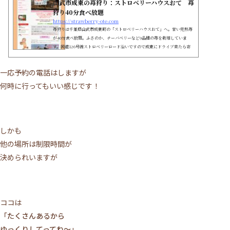
山武市成東の苺狩り：ストロベリーハウスおて 苺
狩り40分食べ放題
https://strawberry-ote.com
苺狩りは千葉県山武市成東町の「ストロベリーハウスおて」へ。甘い完熟苺
が40分食べ放題。ふさのか、チーバベリーなど9品種の苺を栽培していま
す。国道126号線ストロベリーロード沿いですので成東にドライブ来たら寄
ってね。
一応予約の電話はしますが
何時に行ってもいい感じです！
しかも
他の場所は制限時間が
決められいますが
ココは
「たくさんあるから
ゆっくりしてってね～」