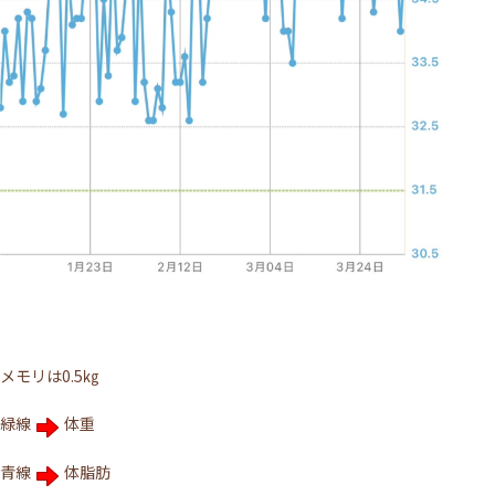
メモリは0.5㎏
緑線
体重
青線
体脂肪