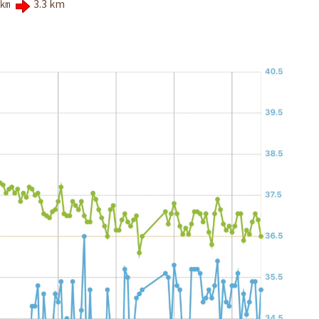
㎞
3.3 km