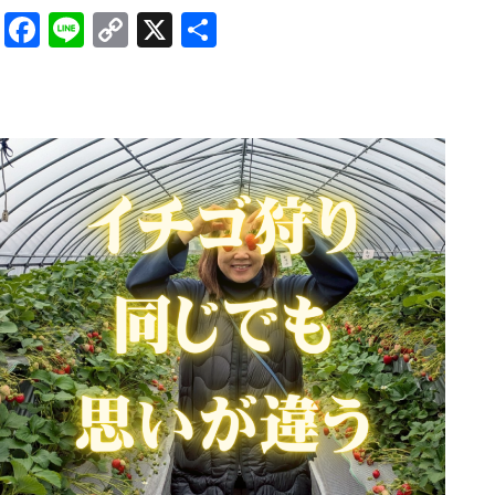
Facebook
Line
Copy
X
共
Link
有