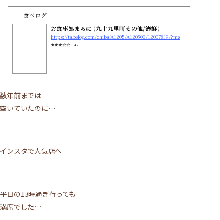
食べログ
お食事処まるに (九十九里町その他/海鮮)
https://tabelog.com/chiba/A1205/A120503/12007839/?msockid=0f43f218742764490a3ae7db755d653f
★★★☆☆3.47
数年前までは
空いていたのに…
インスタで人気店へ
平日の13時過ぎ行っても
満席でした…