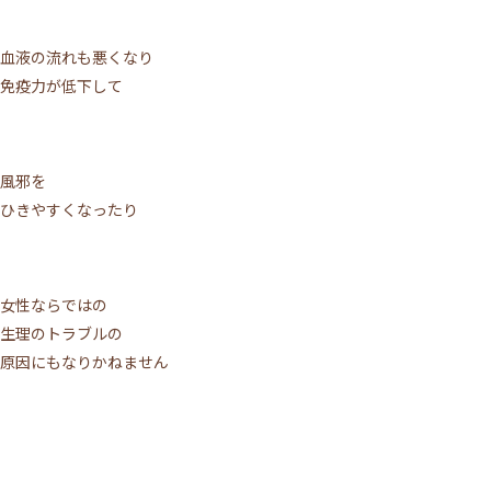
ACCESS
TOPICS
血液の流れも悪くなり
BLOG
MIKIMOTO
免疫力が低下して
BRIDAL
PRIVACY POLICY
風邪を
WEB予約する
ひきやすくなったり
電話予約
女性ならではの
生理のトラブルの
原因にもなりかねません