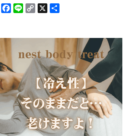
Facebook
Line
Copy
X
共
Link
有