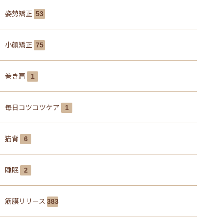
姿勢矯正
53
小顔矯正
75
巻き肩
1
毎日コツコツケア
1
猫背
6
睡眠
2
筋膜リリース
383