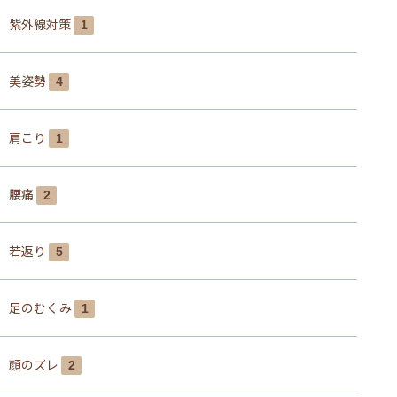
紫外線対策
1
美姿勢
4
肩こり
1
腰痛
2
若返り
5
足のむくみ
1
顔のズレ
2