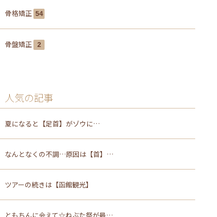
骨格矯正
54
骨盤矯正
2
人気の記事
夏になると【足首】がゾウに…
なんとなくの不調…原因は【首】…
ツアーの続きは【函館観光】
ともちんに会えて☆ねぶた祭が最…