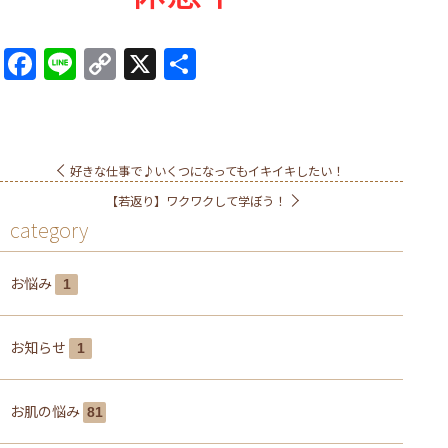
Facebook
Line
Copy
X
共
Link
有
好きな仕事で♪いくつになってもイキイキしたい！
【若返り】ワクワクして学ぼう！
category
お悩み
1
お知らせ
1
お肌の悩み
81