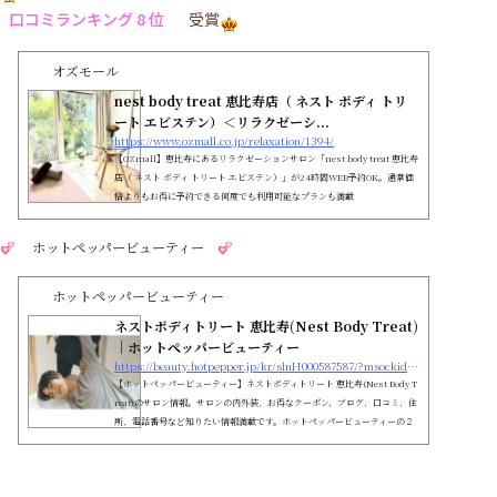
口コミランキング 8 位
受賞
オズモール
nest body treat 恵比寿店（ ネスト ボディ トリ
ート エビステン）＜リラクゼーシ...
https://www.ozmall.co.jp/relaxation/1394/
【OZmall】恵比寿にあるリラクゼーションサロン「nest body treat 恵比寿
店（ ネスト ボディ トリート エビステン）」が24時間WEB予約OK。通常価
格よりもお得に予約できる何度でも利用可能なプランも満載
ホットペッパービューティー
ホットペッパービューティー
ネストボディトリート 恵比寿(Nest Body Treat)
｜ホットペッパービューティー
https://beauty.hotpepper.jp/kr/slnH000587587/?msockid=0af1893400d06e02385e9c7e01d56f3d
【ホットペッパービューティー】ネストボディトリート 恵比寿(Nest Body T
reat)のサロン情報。サロンの内外装、お得なクーポン、ブログ、口コミ、住
所、電話番号など知りたい情報満載です。ホットペッパービューティーの２
４時間いつでもOKなネット予約を活用しよう！