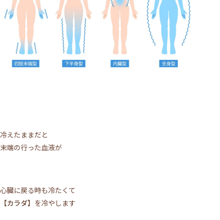
施術について
サロンについて
冷えたままだと
末端の行った血液が
メニュー
ご利用の流れ
心臓に戻る時も冷たくて
トップページ
【カラダ】
を冷やします
VOICE
MEDIA