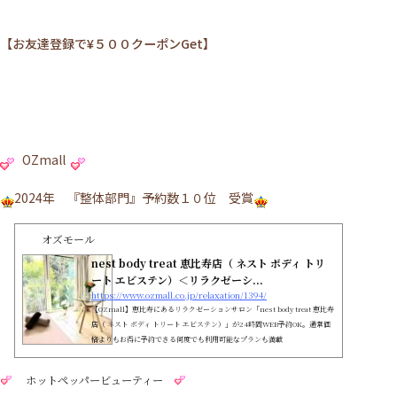
【お友達登録で¥５００クーポンGet】
OZmall
2024年 『整体部門』予約数１０位 受賞
オズモール
nest body treat 恵比寿店（ ネスト ボディ トリ
ート エビステン）＜リラクゼーシ...
https://www.ozmall.co.jp/relaxation/1394/
【OZmall】恵比寿にあるリラクゼーションサロン「nest body treat 恵比寿
店（ ネスト ボディ トリート エビステン）」が24時間WEB予約OK。通常価
格よりもお得に予約できる何度でも利用可能なプランも満載
ホットペッパービューティー