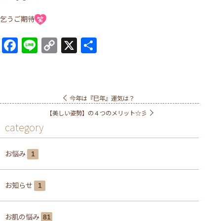
乞うご期待
Facebook
Line
Copy
X
共
Link
有
今年は『巳年』運気は？
【美しい姿勢】の４つのメリット☆彡
category
お悩み
1
お知らせ
1
お肌の悩み
81