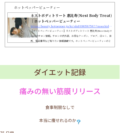
ホットペッパービューティー
ネストボディトリート 恵比寿(Nest Body Treat)
｜ホットペッパービューティー
https://beauty.hotpepper.jp/kr/slnH000587587/?msockid=0af1893400d06e02385e9c7e01d56f3d
【ホットペッパービューティー】ネストボディトリート 恵比寿(Nest Body T
reat)のサロン情報。サロンの内外装、お得なクーポン、ブログ、口コミ、住
所、電話番号など知りたい情報満載です。ホットペッパービューティーの２
４時間いつでもOKなネット予約を活用しよう！
ダイエット記録
痛みの無い筋膜リリース
食事制限なしで
本当に痩せれるのか