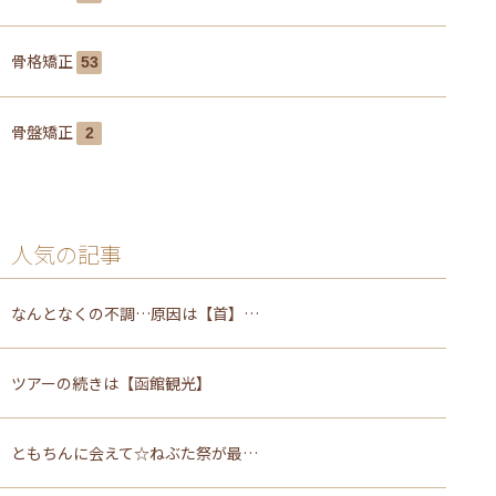
骨格矯正
53
骨盤矯正
2
人気の記事
なんとなくの不調…原因は【首】…
ツアーの続きは【函館観光】
ともちんに会えて☆ねぶた祭が最…