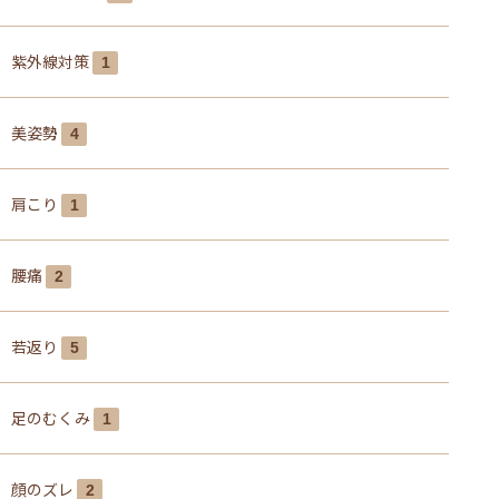
紫外線対策
1
美姿勢
4
肩こり
1
腰痛
2
若返り
5
足のむくみ
1
顔のズレ
2