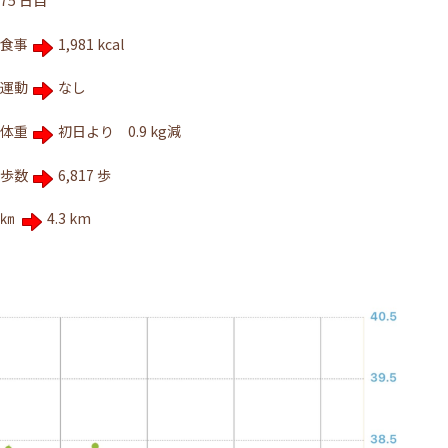
75 日目
食事
1,981 kcal
運動
なし
体重
初日より 0.9 kg減
歩数
6,817 歩
㎞
4.3 km