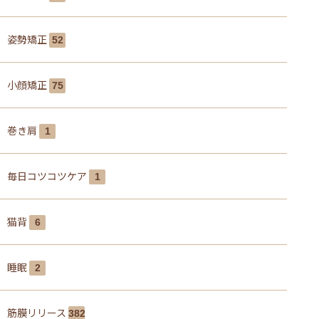
姿勢矯正
52
小顔矯正
75
巻き肩
1
毎日コツコツケア
1
猫背
6
睡眠
2
筋膜リリース
382