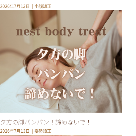
2026年7月13日
小顔矯正
ACCESS
TOPICS
BLOG
MIKIMOTO
BRIDAL
PRIVACY POLICY
WEB予約する
電話予約
夕方の脚パンパン！諦めないで！
2026年7月13日
姿勢矯正