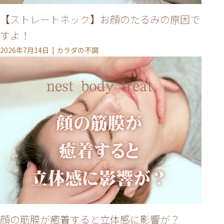
【ストレートネック】お顔のたるみの原因で
すよ！
2026年7月14日
カラダの不調
施術について
サロンについて
メニュー
ご利用の流れ
トップページ
顔の筋膜が癒着すると立体感に影響が？
VOICE
MEDIA