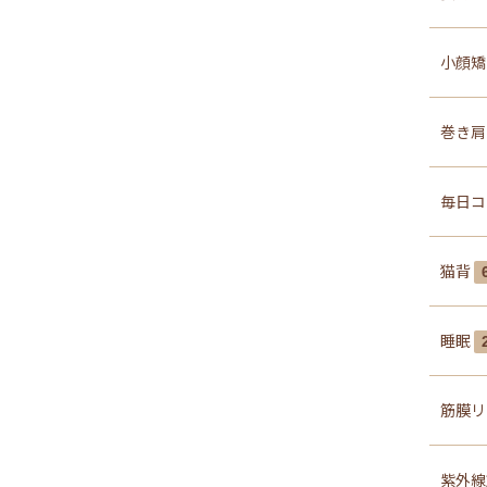
小顔
巻き
毎日コ
猫背
睡眠
筋膜リ
紫外