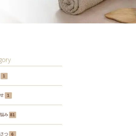
gory
み
1
らせ
1
の悩み
81
いさつ
6