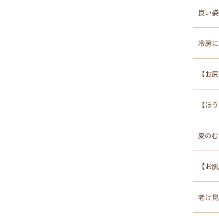
良い姿
冷房に
【お尻
【ほう
夏のむ
【お肌
老け見