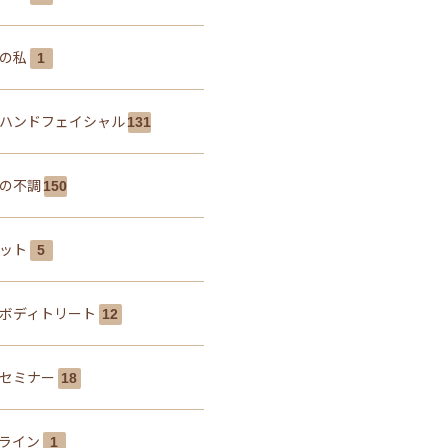
しの私
1
ハンドフェイシャル
131
の不調
150
エット
5
ボディトリート
12
セミナー
18
ライン
1