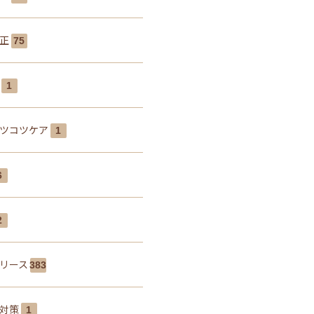
矯正
75
肩
1
ツコツケア
1
6
2
リース
383
線対策
1