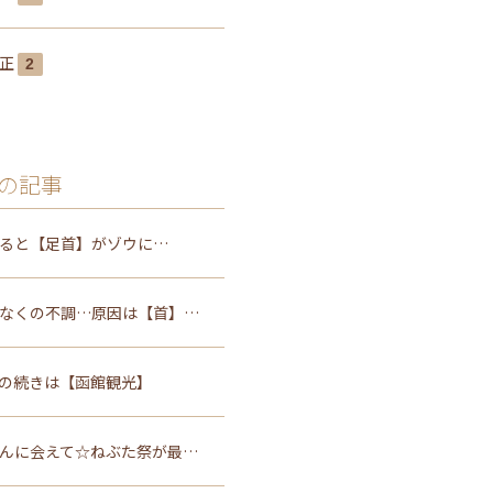
矯正
2
の記事
ると【足首】がゾウに…
なくの不調…原因は【首】…
の続きは【函館観光】
んに会えて☆ねぶた祭が最…