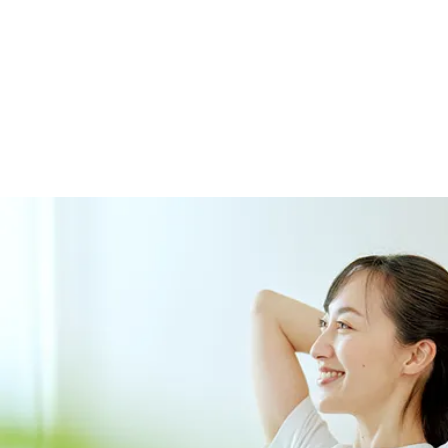
トップページ
VOICE
MEDIA
ACCESS
TOPICS
BLOG
MIKIMOTO
BRIDAL
PRIVACY POLIC