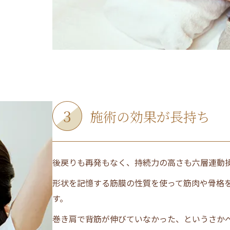
電話予約
070-8935-0492
3
施術の効果が長持ち
WEB予約する
Y
後戻りも再発もなく、持続力の高さも六層連動
形状を記憶する筋膜の性質を使って筋肉や骨格
す。
巻き肩で背筋が伸びていなかった、というさか