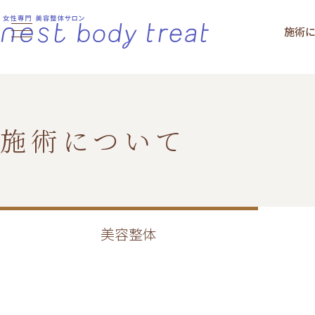
施術
施術について
美容整体